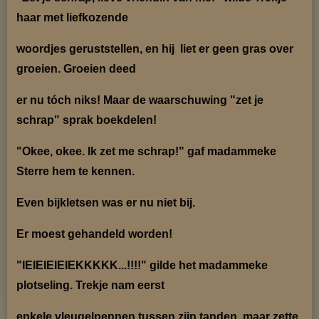
haar met liefkozende
woordjes geruststel
len, en hij
liet er geen gras over
groeien. Groeien deed
er nu tóch niks! Maar de waarschuwing
"zet je
schrap" sprak
boekdelen!
"Okee, okee. Ik zet me schrap!" gaf madammeke
Sterre hem te kennen.
Even bijkletsen was er
nu niet bij.
Er moest gehandeld worden!
"IEIEIEIEIEKKKKK...!!!!" gilde het madammeke
plotseling. Trekje nam eerst
enkele vleugelpennen
tussen
zijn tanden, maar zette