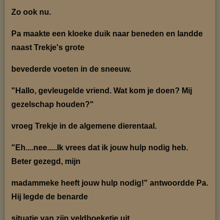
Zo ook nu.
Pa maakte een kloeke duik naar beneden en landde
naast Trekje's grote
bevederde voeten
in de sneeuw.
"Hallo, gevleugelde vriend. Wat kom je doen? Mij
gezelschap houden?"
vroeg Trekje in de alge
mene die
rentaal.
"Eh....nee.....Ik vrees dat ik jouw hulp nodig heb.
Beter gezegd, mijn
madammeke heeft jouw
hulp nodig!"
antwoordde Pa.
Hij legde de benarde
situatie van zijn veldboeketje uit.