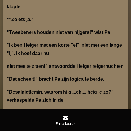
klopte.
""Zoiets ja."
"Tweebeners houden niet van hijgers!" wist Pa.
"Ik ben Heiger met een korte "ei", niet met een lange
"ij". Ik hoef daar nu
niet mee te zitten!"
antwoordde Heiger reigernuchter.
"Dat scheelt!" bracht Pa zijn logica te berde.
"Desalniettemin, waarom hijg....eh.....heig je zo?"
verhaspelde Pa zich in de
algemene dierentaal
E-mailadres
getikt in de schrijfwijze van de tweebenerstaal.