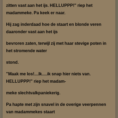
zitten vast aan
het ijs. HELLUPPP!"
riep het
madammeke. Pa keek er naar.
Hij zag inderdaad hoe de staart
en blonde veren
daaronder vast
aan het ijs
bevroren zaten, terwijl zij met haar stevige poten
in
het stromende water
stond.
"Maak me los!....Ik.....ik snap hier niets van.
HELLUPPP!" riep het madam-
meke slechtvalkpanie
kerig.
Pa hapte met zijn snavel in de overige veerpennen
van madammekes staart