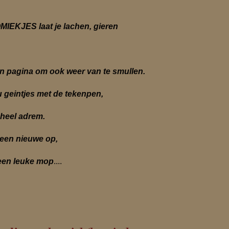
S laat je lachen, gieren
na om ook weer van te smullen.
ntjes met de tekenpen,
el adrem.
n nieuwe op,
n leuke mop
....