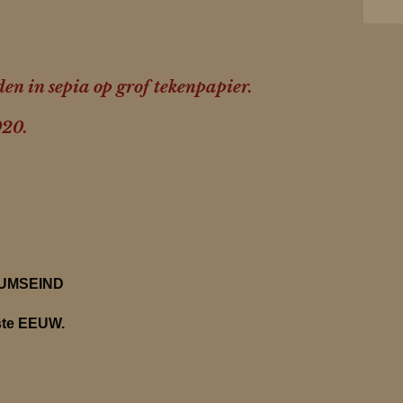
n in sepia op grof tekenpapier.
020.
UMSEIND
te EEUW.