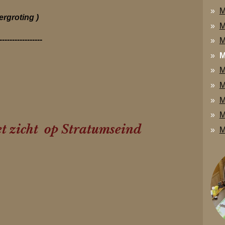
M
ergroting )
M
-----------------
M
M
M
M
M
M
t zicht op Stratumseind
M