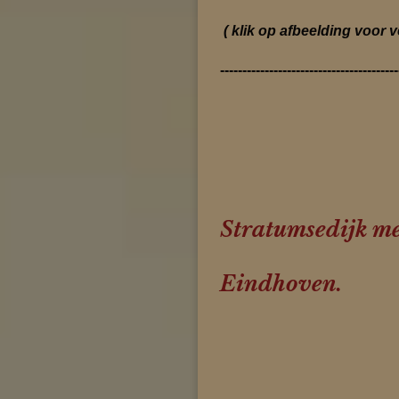
( klik op afbeelding voor v
----------------------------------------
Stratumsedijk me
Eindhoven.