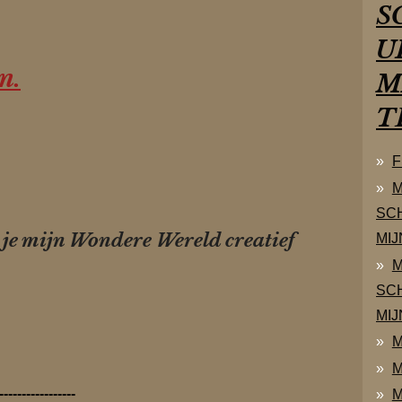
S
U
n.
M
T
F
M
SC
 je mijn Wondere Wereld creatief
MIJ
M
SC
MIJ
M
M
-----------------
M