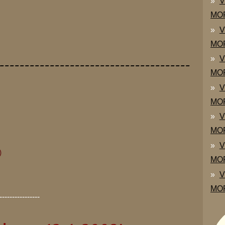
V
MOR
V
MOR
V
--------------------------------------
MOR
V
MOR
V
MOR
V
)
MOR
V
MOR
----------------