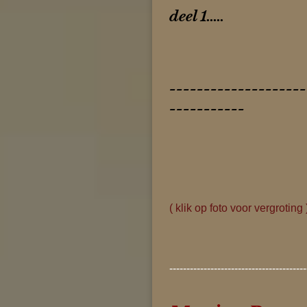
deel 1.....
--------------------
-----------
( klik op foto voor vergroting 
----------------------------------------