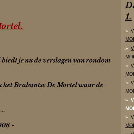
D
1.
ortel.
V
MOR
V
MOR
biedt je nu de verslagen van rondom
V
MOR
V
n het Brabantse De Mortel waar de
MOR
V
..
MOR
V
008 -
MOR