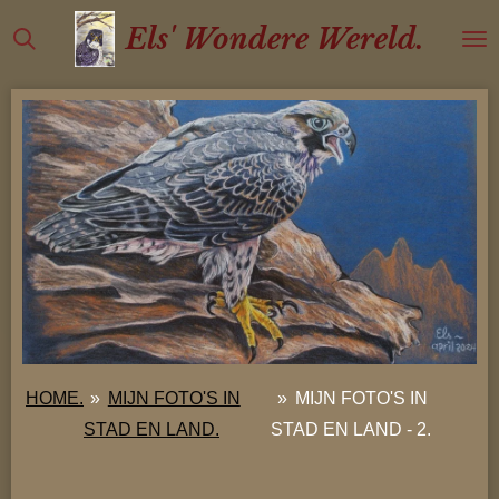
Ga
Els' Wondere Wereld.
direct
naar
de
hoofdinhoud
HOME.
»
MIJN FOTO'S IN
»
MIJN FOTO'S IN
STAD EN LAND.
STAD EN LAND - 2.