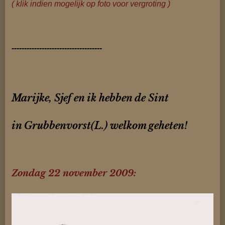
( klik indien mogelijk op foto voor vergroting )
------------------------------------
Marijke, Sjef en ik hebben de Sint
in Grubbenvorst(L.) welkom geheten!
Zondag 22 november 2009: