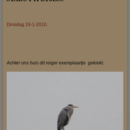
Dinsdag 19-1-2010.
Achter ons huis dit reiger exemplaartje gekiekt.