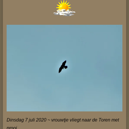
Dinsdag 7 juli 2020 ~ vrouwtje vliegt naar de Toren met
prooi.