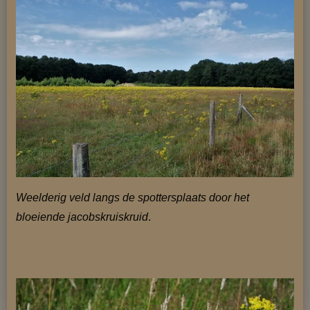
Weelderig veld langs de spottersplaats door het
bloeiende jacobskruiskruid
.