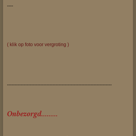
----
( klik op foto voor vergroting )
---------------------------------------------------------------------
Onbezorgd.........