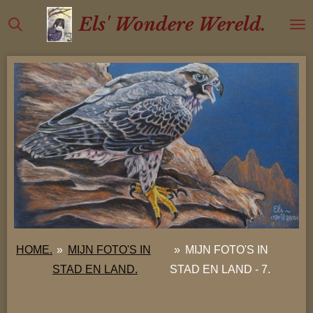
Ga
Els' Wondere Wereld.
direct
naar
de
hoofdinhoud
HOME.
»
MIJN FOTO'S IN
»
MIJN FOTO'S IN
STAD EN LAND.
STAD EN LAND - 7.