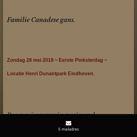
Familie Canadese gans.
Zondag 28 mei 2018 ~ Eerste Pinksterdag ~
Locatie Henri Dunantpark Eindhoven.
De zeven jonge gansjes groeien snel.
E
n komen met de ouders dicht bij je.
E-mailadres