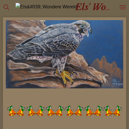
Ga
Els' Wondere Wereld.
direct
naar
de
hoofdinhoud