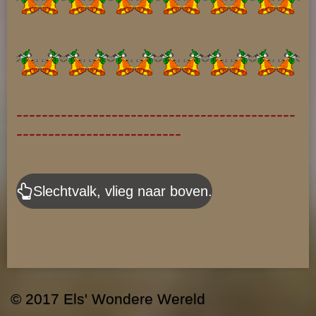
--------------------------------------------
--------------------------
Slechtvalk, vlieg naar boven.
© 2017 Els' Wondere Wereld